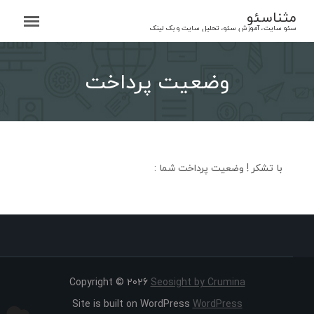
Ski
مثناسئو
t
سئو سایت، آموزش سئو، تحلیل سایت و بک لینک
conten
وضعیت پرداخت
با تشکر ! وضعیت پرداخت شما :
Copyright © 2026
Seosight by Crumina
Site is built on WordPress
WordPress