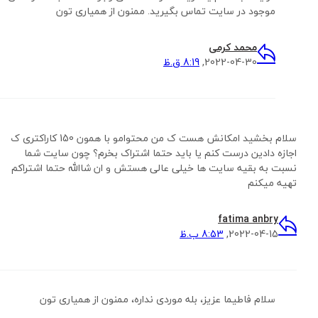
موجود در سایت تماس بگیرید. ممنون از همیاری تون
محمد کرمی
2022-04-30,
8:19 ق.ظ
سلام بخشید امکانش هست ک من محتوامو با همون 150 کاراکتری ک
اجازه دادین درست کنم یا باید حتما اشتراک بخرم؟ چون سایت شما
نسبت به بقیه سایت ها خیلی عالی هستش و ان شاالله حتما اشتراکم
تهیه میکنم
fatima anbry
2022-04-15,
8:53 ب.ظ
سلام فاطیما عزیز، بله موردی نداره، ممنون از همیاری تون