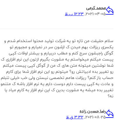
محمد کرمی
2021-04-05,
12:23 ب.ظ
سلام حقیقت من تازه تو یه شرکت تولید محتوا استخدام شدم و
یکسری ریزالت بهم میدن ک ازشون سر در نمیارم و مجبورم تو
گوگل راجبشون سرچ کنم و مطلب دربیارم و بیشتر اوقات کپی
پیست میکنم میخواستم یه مشورت بگیرم ازتون این نرم افزاری ک
شما نوشتین میتونه متن های ک من از گوگل کپی پیست میکنم
رو تغییر بده ادبیاتش رو؟ میتونم رو این نرم افزار شما برای کارم
حساب باز کنم؟ ریزالت هامم تخصصی نیستن ولی خب خیلی تنبلم
و عادت به کپی پیست دارم دوست دارم یه نرم افزار باشه ک متنمو
تغییر بده میشه یه مشورت بدین ک این نرم افزار به کارم میاد یا
نه؟
رضا حسین زاده
2021-08-25,
3:32 ق.ظ