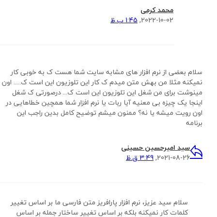
محمد کرمی
2022-10-02,
1:45 ب.ظ
سلام بعضی از نرم افزار های مشابه سایت شما هست ک به خوبی کار
نمیکنه مثلا من بهش متن میدم ک کار این تلوزیون این است ک..... اون
مینوشت برای من شغل این تلوزیون این است ک... درصورتی ک شغل
اینجا یک چیزه بی معنیه آیا ربات یا نرم افزار شما همچین خطاهایی در
اون رویت میشه یا نه؟ ممنون میشم توضیح کامل بدین راجب این
برنامه
سید امیرحسین حسینی
2021-08-26,
3:49 ق.ظ
سلام سید عزیز، نرم افزار پارافریز متن فارسی ما بر اساس تغییر
کلمات کار نمیکنه بلکه بر اساس تغییر ساختار جمله بر اساس