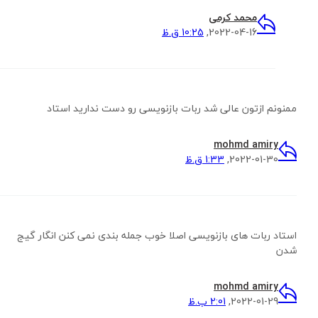
محمد کرمی
2022-04-16,
10:25 ق.ظ
ممنونم ازتون عالی شد ربات بازنویسی رو دست ندارید استاد
mohmd amiry
2022-01-30,
1:33 ق.ظ
استاد ربات های بازنویسی اصلا خوب جمله بندی نمی کنن انگار گیج
شدن
mohmd amiry
2022-01-29,
2:01 ب.ظ