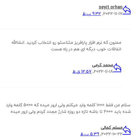
seyit orhan
2022-11-17,
9:32 ب.ظ
ممنون که نرم افزار پارافریز مثناسئو رو انتخاب کردید. انشاالله
اتفاقات خوب دیگه ای هم در راه هست
محمد کرمی
2022-11-18,
12:57 ق.ظ
سلام من فقط 1000 کلمه وارد میکنم ولی ارور میده که 5000 کلمه وارد
شده باید 2000 تا باشه تازه دو روزه شارژ مجدد کردم ولی ارور میده
مسلم کمالی
2022-10-22,
5:39 ب.ظ