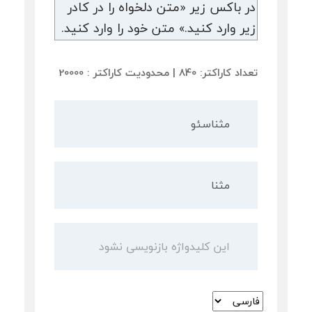
تعداد کاراکتر: 840 | محدودیت کاراکتر : 20000