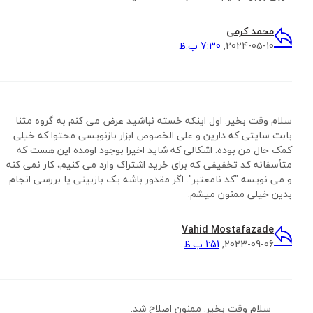
محمد کرمی
2024-05-10,
7:30 ب.ظ
سلام وقت بخیر. اول اینکه خسته نباشید عرض می کنم به گروه مثنا
بابت سایتی که دارین و علی الخصوص ابزار بازنویسی محتوا که خیلی
کمک حال من بوده. اشکالی که شاید اخیرا بوجود اومده این هست که
متأسفانه کد تخفیفی که برای خرید اشتراک وارد می کنیم، کار نمی کنه
و می نویسه "کد نامعتبر". اگر مقدور باشه یک بازبینی یا بررسی انجام
بدین خیلی ممنون میشم.
Vahid Mostafazade
2023-09-06,
1:51 ب.ظ
سلام وقت بخیر. ممنون اصلاح شد.