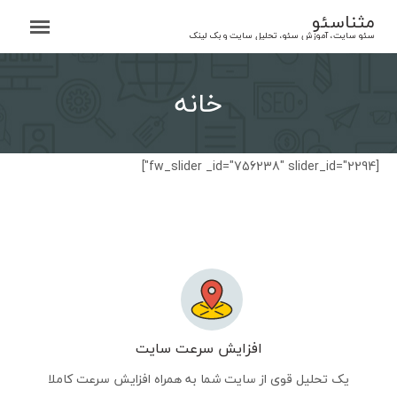
Ski
مثناسئو
t
سئو سایت، آموزش سئو، تحلیل سایت و بک لینک
conten
خانه
[fw_slider _id="756238" slider_id="2294"]
افزایش سرعت سایت
یک تحلیل قوی از سایت شما به همراه افزایش سرعت کاملا