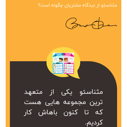
مثناسئو از دیدگاه مشتریان چگونه است؟
ین مجموعه در
 همراه ارزشمند
کی از متعهد
مثناسئو یکی از متعهد
مثناسئو یک همرا
بینظیر هست.
ت. کا سال ها
عه هایی هست
ترین مجموعه هایی هست
برای ما هست. 
در کمتر از یک
ریم از خدمات
ن باهاش کار
که تا کنون باهاش کار
هست که داریم 
 شد.
کردیم.
موعه استفاده
سئو این مجموع