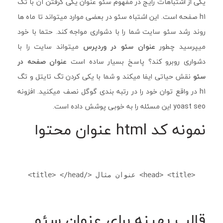
یکی از اشتباهات رایج در مفهوم سئو عنوان یکی گرفتن آن با تگ
h1 صفحه است. این اشتباه سئو در بعضی موارد میتواند تا ماه ها
روند رشد سئو سایت شما را با دشواری مواجه کند. حتما با خود
میپرسید چطور
عنوان سئو در وردپرس
میتواند سایت را با
دشواری روبرو کند؟ پاسخ بسیار ساده است
عنوان صفحه در
سئو
نقش حیاتی ایفا میکند و شما با یکی کردن تگ تایتل و تگ
h1 در واقع توان خود را در رتبه بندی گوگل نصف میکنید. افزونه
yoast seo
این مسئله
را به خوبی پوشش داده است.
نمونه کد html عنوان محتوا
<head> <title> عنوان مثال </title> </head>
قالب بهینه برای عنوان سئو