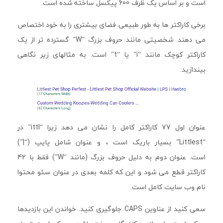
است و بر اساس یک ظرف 600 پیکسل ساخته شده است.
برخی کاراکتر ها به طور طبیعی فضای بیشتری را به خود اختصاص
می دهند. شخصیتی مانند حروف بزرگ “W” گسترده تر از یک
کاراکتر کوچک مانند “i” یا “t” است. به مثالهای زیر نگاهی
بیندازید:
عنوان اول 77 کاراکتر کامل را نشان می دهد زیرا “ittl” در
“Littlest” بسیار باریک است ، و عنوان شامل پایپ (“|”)
است. عنوان دوم به دلیل حروف بزرگ (مانند “W”) فقط با 42
کاراکتر قطع می شود و این که کلمه بعدی در عنوان سئو محتوا
نام وب سایت کامل است.
سعی کنید از عناوین CAPS جلوگیری کنید. خواندن این بازدیدها