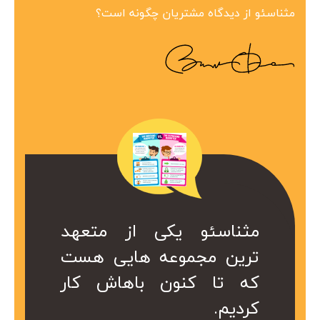
مثناسئو از دیدگاه مشتریان چگونه است؟
ین مجموعه در
 همراه ارزشمند
کی از متعهد
مثناسئو یکی از متعهد
مثناسئو یک همرا
بینظیر هست.
ت. کا سال ها
عه هایی هست
ترین مجموعه هایی هست
برای ما هست. 
در کمتر از یک
ریم از خدمات
ن باهاش کار
که تا کنون باهاش کار
هست که داریم 
 شد.
کردیم.
موعه استفاده
سئو این مجموع