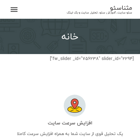
Ski
مثناسئو
t
سئو سایت، آموزش سئو، تحلیل سایت و بک لینک
conten
خانه
[fw_slider _id="756238" slider_id="2294"]
افزایش سرعت سایت
یک تحلیل قوی از سایت شما به همراه افزایش سرعت کاملا