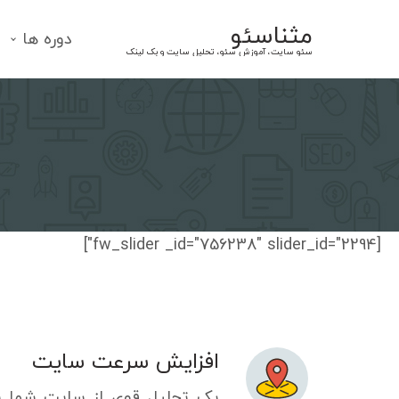
Ski
مثناسئو
t
دوره ها
سئو سایت، آموزش سئو، تحلیل سایت و بک لینک
conten
[fw_slider _id="756238" slider_id="2294"]
افزایش سرعت سایت
یک تحلیل قوی از سایت شما ب