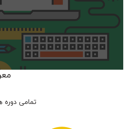
معر
تمامی دوره ه