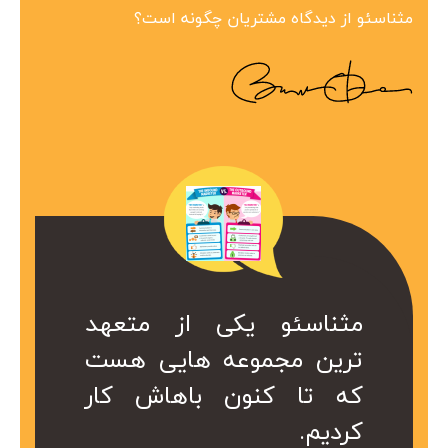
مثناسئو از دیدگاه مشتریان چگونه است؟
ین مجموعه در
 همراه ارزشمند
کی از متعهد
مثناسئو یکی از متعهد
مثناسئو یک همرا
بینظیر هست.
ت. کا سال ها
عه هایی هست
ترین مجموعه هایی هست
برای ما هست. 
در کمتر از یک
ریم از خدمات
ن باهاش کار
که تا کنون باهاش کار
هست که داریم 
 شد.
کردیم.
موعه استفاده
سئو این مجموع