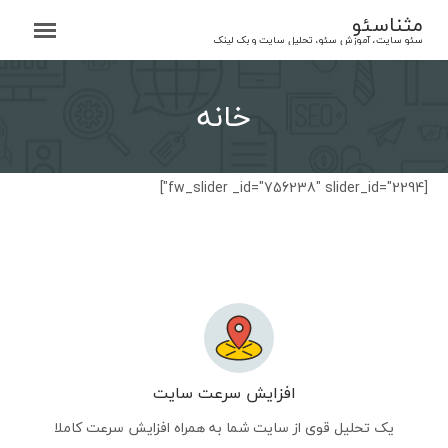
Ski
مثناسئو
t
سئو سایت، آموزش سئو، تحلیل سایت و بک لینک
conten
خانه
[fw_slider _id="756238" slider_id="2294"]
افزایش سرعت سایت
یک تحلیل قوی از سایت شما به همراه افزایش سرعت کاملا