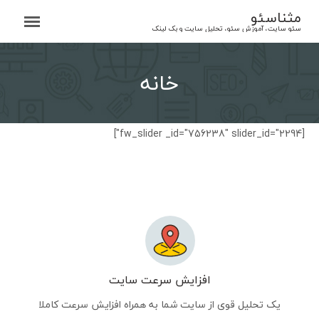
Ski
مثناسئو
t
سئو سایت، آموزش سئو، تحلیل سایت و بک لینک
conten
خانه
[fw_slider _id="756238" slider_id="2294"]
افزایش سرعت سایت
یک تحلیل قوی از سایت شما به همراه افزایش سرعت کاملا