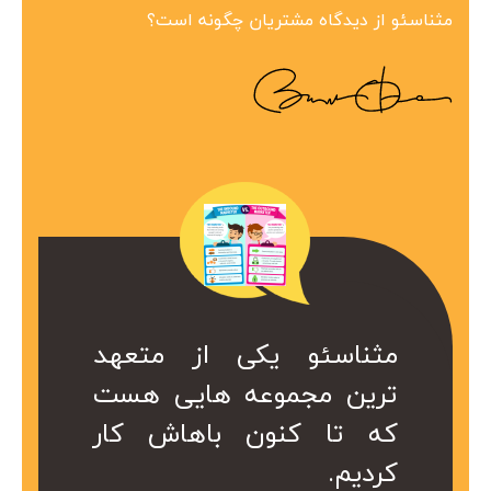
مثناسئو از دیدگاه مشتریان چگونه است؟
ین مجموعه در
 همراه ارزشمند
کی از متعهد
مثناسئو یکی از متعهد
مثناسئو یک همرا
بینظیر هست.
ت. کا سال ها
عه هایی هست
ترین مجموعه هایی هست
برای ما هست. 
در کمتر از یک
ریم از خدمات
ن باهاش کار
که تا کنون باهاش کار
هست که داریم 
 شد.
کردیم.
موعه استفاده
سئو این مجموع