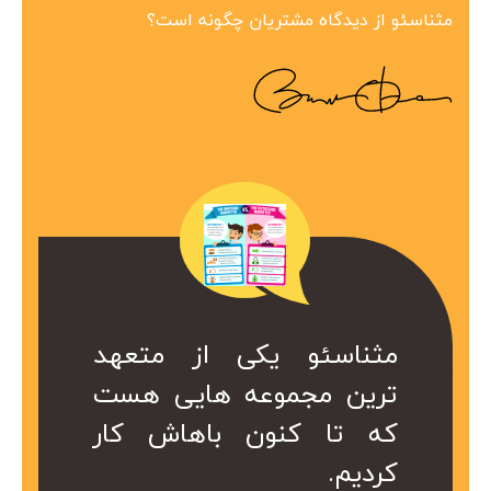
مثناسئو از دیدگاه مشتریان چگونه است؟
ین مجموعه در
 همراه ارزشمند
کی از متعهد
مثناسئو یکی از متعهد
مثناسئو یک همرا
بینظیر هست.
ت. کا سال ها
عه هایی هست
ترین مجموعه هایی هست
برای ما هست. 
در کمتر از یک
ریم از خدمات
ن باهاش کار
که تا کنون باهاش کار
هست که داریم 
 شد.
کردیم.
موعه استفاده
سئو این مجموع