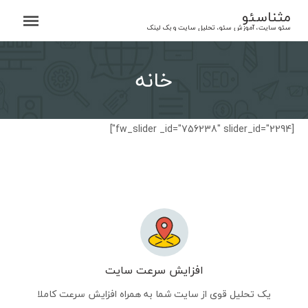
Ski
مثناسئو
t
سئو سایت، آموزش سئو، تحلیل سایت و بک لینک
conten
خانه
[fw_slider _id="756238" slider_id="2294"]
افزایش سرعت سایت
یک تحلیل قوی از سایت شما به همراه افزایش سرعت کاملا