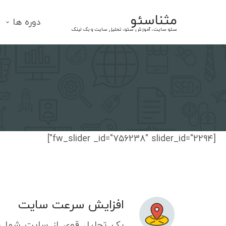
Ski
مثناسئو
t
دوره ها
سئو سایت، آموزش سئو، تحلیل سایت و بک لینک
conten
[fw_slider _id="756238" slider_id="2294"]
افزایش سرعت سایت
یک تحلیل قوی از سایت شما ب