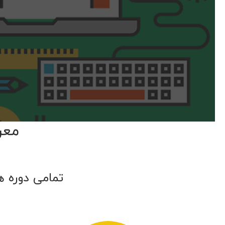
معر
تمامی دوره ه