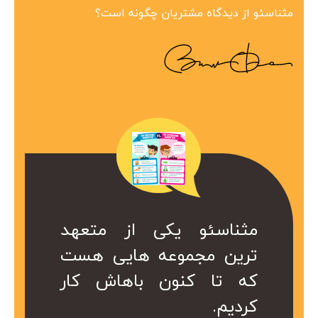
مثناسئو از دیدگاه مشتریان چگونه است؟
ین مجموعه در
 همراه ارزشمند
کی از متعهد
مثناسئو یکی از متعهد
مثناسئو یک همرا
بینظیر هست.
ت. کا سال ها
عه هایی هست
ترین مجموعه هایی هست
برای ما هست. 
در کمتر از یک
ریم از خدمات
ن باهاش کار
که تا کنون باهاش کار
هست که داریم 
 شد.
کردیم.
موعه استفاده
سئو این مجموع