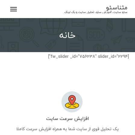
Ski
مثناسئو
t
سئو سایت، آموزش سئو، تحلیل سایت و بک لینک
conten
خانه
[fw_slider _id="756238" slider_id="2294"]
افزایش سرعت سایت
یک تحلیل قوی از سایت شما به همراه افزایش سرعت کاملا