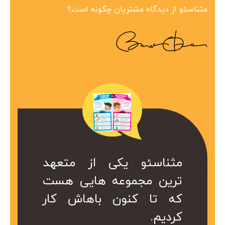
مثناسئو از دیدگاه مشتریان چگونه است؟
ین مجموعه در
 همراه ارزشمند
کی از متعهد
مثناسئو یکی از متعهد
مثناسئو یک همرا
بینظیر هست.
ت. کا سال ها
عه هایی هست
ترین مجموعه هایی هست
برای ما هست. 
در کمتر از یک
ریم از خدمات
ن باهاش کار
که تا کنون باهاش کار
هست که داریم 
 شد.
کردیم.
موعه استفاده
سئو این مجموع