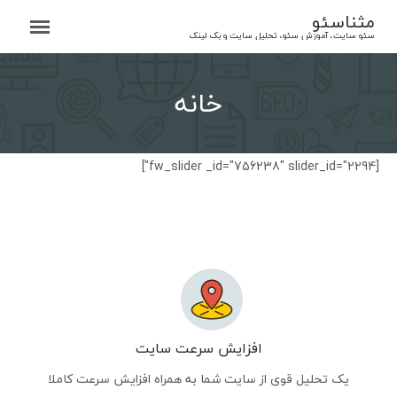
Ski
مثناسئو
t
سئو سایت، آموزش سئو، تحلیل سایت و بک لینک
conten
خانه
[fw_slider _id="756238" slider_id="2294"]
افزایش سرعت سایت
یک تحلیل قوی از سایت شما به همراه افزایش سرعت کاملا