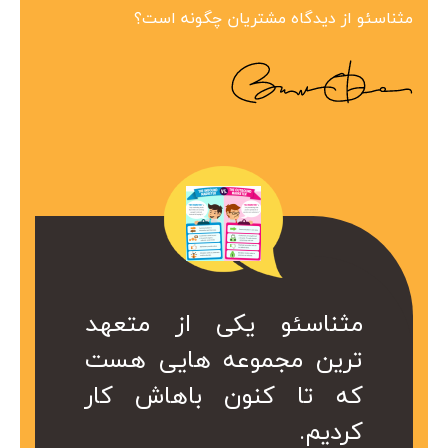
مثناسئو از دیدگاه مشتریان چگونه است؟
ین مجموعه در
 همراه ارزشمند
کی از متعهد
مثناسئو یکی از متعهد
مثناسئو یک همرا
بینظیر هست.
ت. کا سال ها
عه هایی هست
ترین مجموعه هایی هست
برای ما هست. 
در کمتر از یک
ریم از خدمات
ن باهاش کار
که تا کنون باهاش کار
هست که داریم 
 شد.
کردیم.
موعه استفاده
سئو این مجموع