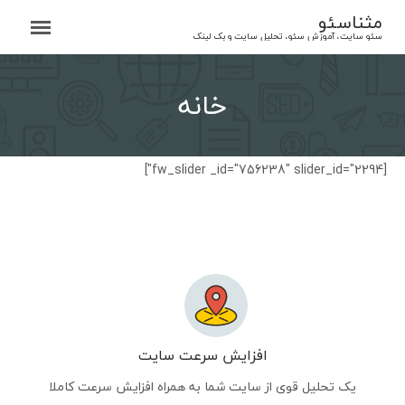
Ski
مثناسئو
t
سئو سایت، آموزش سئو، تحلیل سایت و بک لینک
conten
خانه
[fw_slider _id="756238" slider_id="2294"]
افزایش سرعت سایت
یک تحلیل قوی از سایت شما به همراه افزایش سرعت کاملا