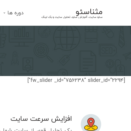
Ski
مثناسئو
t
دوره ها
سئو سایت، آموزش سئو، تحلیل سایت و بک لینک
conten
[fw_slider _id="756238" slider_id="2294"]
افزایش سرعت سایت
یک تحلیل قوی از سایت شما ب