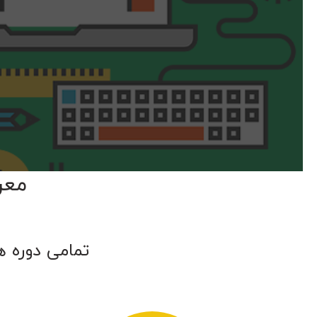
معر
تمامی دوره ه