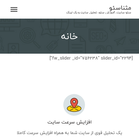
Ski
مثناسئو
t
سئو سایت، آموزش سئو، تحلیل سایت و بک لینک
conten
خانه
[fw_slider _id="756238" slider_id="2294"]
افزایش سرعت سایت
یک تحلیل قوی از سایت شما به همراه افزایش سرعت کاملا