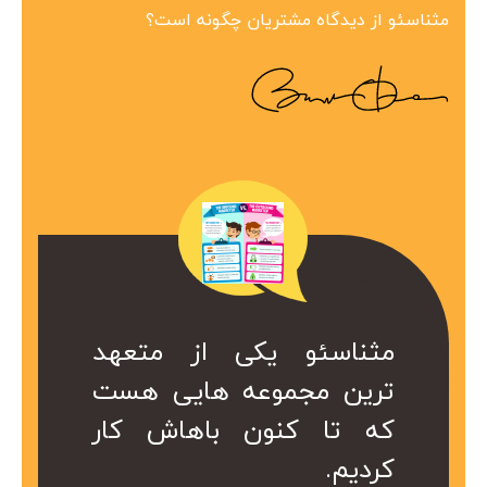
مثناسئو از دیدگاه مشتریان چگونه است؟
ین مجموعه در
 همراه ارزشمند
کی از متعهد
مثناسئو یکی از متعهد
مثناسئو یک همرا
بینظیر هست.
ت. کا سال ها
عه هایی هست
ترین مجموعه هایی هست
برای ما هست. 
در کمتر از یک
ریم از خدمات
ن باهاش کار
که تا کنون باهاش کار
هست که داریم 
 شد.
کردیم.
موعه استفاده
سئو این مجموع