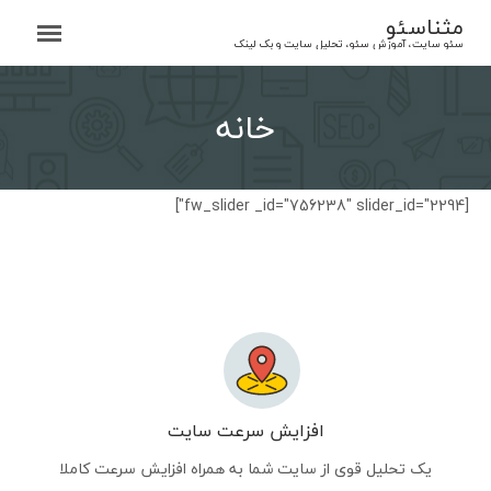
Ski
مثناسئو
t
سئو سایت، آموزش سئو، تحلیل سایت و بک لینک
conten
خانه
[fw_slider _id="756238" slider_id="2294"]
افزایش سرعت سایت
یک تحلیل قوی از سایت شما به همراه افزایش سرعت کاملا