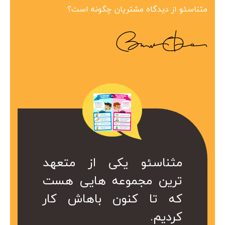
مثناسئو از دیدگاه مشتریان چگونه است؟
ین مجموعه در
 همراه ارزشمند
کی از متعهد
مثناسئو یکی از متعهد
مثناسئو یک همرا
بینظیر هست.
ت. کا سال ها
عه هایی هست
ترین مجموعه هایی هست
برای ما هست. 
در کمتر از یک
ریم از خدمات
ن باهاش کار
که تا کنون باهاش کار
هست که داریم 
 شد.
کردیم.
موعه استفاده
سئو این مجموع