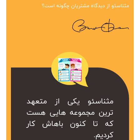
مثناسئو از دیدگاه مشتریان چگونه است؟
ین مجموعه در
 همراه ارزشمند
کی از متعهد
مثناسئو یکی از متعهد
مثناسئو یک همرا
بینظیر هست.
ت. کا سال ها
عه هایی هست
ترین مجموعه هایی هست
برای ما هست. 
در کمتر از یک
ریم از خدمات
ن باهاش کار
که تا کنون باهاش کار
هست که داریم 
 شد.
کردیم.
موعه استفاده
سئو این مجموع