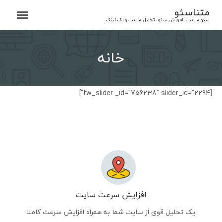
Ski
مثناسئو
t
سئو سایت، آموزش سئو، تحلیل سایت و بک لینک
conten
خانه
[fw_slider _id="756238" slider_id="2294"]
افزایش سرعت سایت
یک تحلیل قوی از سایت شما به همراه افزایش سرعت کاملا