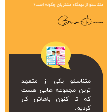
مثناسئو از دیدگاه مشتریان چگونه است؟
ین مجموعه در
 همراه ارزشمند
کی از متعهد
مثناسئو یکی از متعهد
مثناسئو یک همرا
بینظیر هست.
ت. کا سال ها
عه هایی هست
ترین مجموعه هایی هست
برای ما هست. 
در کمتر از یک
ریم از خدمات
ن باهاش کار
که تا کنون باهاش کار
هست که داریم 
 شد.
کردیم.
موعه استفاده
سئو این مجموع