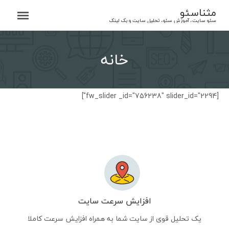
Ski
مثناسئو
t
سئو سایت، آموزش سئو، تحلیل سایت و بک لینک
conten
خانه
[fw_slider _id="756238" slider_id="2294"]
افزایش سرعت سایت
یک تحلیل قوی از سایت شما به همراه افزایش سرعت کاملا