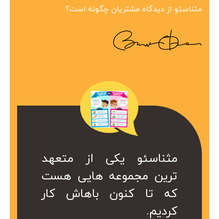
مثناسئو از دیدگاه مشتریان چگونه است؟
ین مجموعه در
 همراه ارزشمند
کی از متعهد
مثناسئو یکی از متعهد
مثناسئو یک همرا
بینظیر هست.
ت. کا سال ها
عه هایی هست
ترین مجموعه هایی هست
برای ما هست. 
در کمتر از یک
ریم از خدمات
ن باهاش کار
که تا کنون باهاش کار
هست که داریم 
 شد.
کردیم.
موعه استفاده
سئو این مجموع