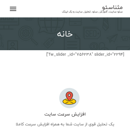
Ski
مثناسئو
t
سئو سایت، آموزش سئو، تحلیل سایت و بک لینک
conten
خانه
[fw_slider _id="756238" slider_id="2294"]
افزایش سرعت سایت
یک تحلیل قوی از سایت شما به همراه افزایش سرعت کاملا