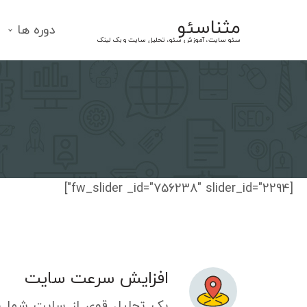
Ski
مثناسئو
t
دوره ها
سئو سایت، آموزش سئو، تحلیل سایت و بک لینک
conten
[fw_slider _id="756238" slider_id="2294"]
افزایش سرعت سایت
یک تحلیل قوی از سایت شما ب