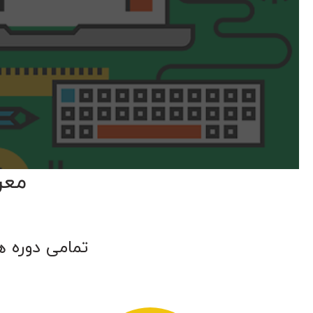
معر
تمامی دوره ه