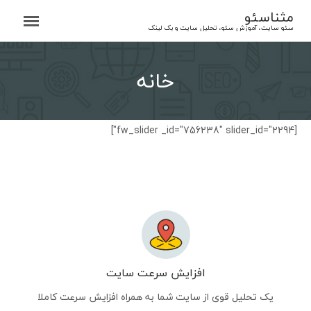
Ski
مثناسئو
t
سئو سایت، آموزش سئو، تحلیل سایت و بک لینک
conten
خانه
[fw_slider _id="756238" slider_id="2294"]
افزایش سرعت سایت
یک تحلیل قوی از سایت شما به همراه افزایش سرعت کاملا