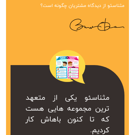
مثناسئو از دیدگاه مشتریان چگونه است؟
ین مجموعه در
 همراه ارزشمند
کی از متعهد
مثناسئو یکی از متعهد
مثناسئو یک همرا
بینظیر هست.
ت. کا سال ها
عه هایی هست
ترین مجموعه هایی هست
برای ما هست. 
در کمتر از یک
ریم از خدمات
ن باهاش کار
که تا کنون باهاش کار
هست که داریم 
 شد.
کردیم.
موعه استفاده
سئو این مجموع