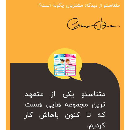
مثناسئو از دیدگاه مشتریان چگونه است؟
ین مجموعه در
 همراه ارزشمند
کی از متعهد
مثناسئو یکی از متعهد
مثناسئو یک همرا
بینظیر هست.
ت. کا سال ها
عه هایی هست
ترین مجموعه هایی هست
برای ما هست. 
در کمتر از یک
ریم از خدمات
ن باهاش کار
که تا کنون باهاش کار
هست که داریم 
 شد.
کردیم.
موعه استفاده
سئو این مجموع