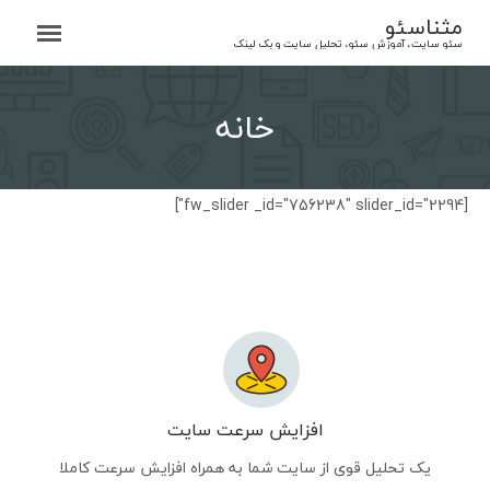
Ski
مثناسئو
t
سئو سایت، آموزش سئو، تحلیل سایت و بک لینک
conten
خانه
[fw_slider _id="756238" slider_id="2294"]
افزایش سرعت سایت
یک تحلیل قوی از سایت شما به همراه افزایش سرعت کاملا