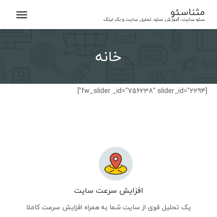
Ski
مثناسئو
t
سئو سایت، آموزش سئو، تحلیل سایت و بک لینک
conten
خانه
[fw_slider _id="756238" slider_id="2294"]
افزایش سرعت سایت
یک تحلیل قوی از سایت شما به همراه افزایش سرعت کاملا