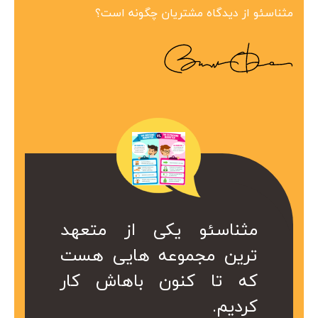
مثناسئو از دیدگاه مشتریان چگونه است؟
ین مجموعه در
 همراه ارزشمند
کی از متعهد
مثناسئو یکی از متعهد
مثناسئو یک همرا
بینظیر هست.
ت. کا سال ها
عه هایی هست
ترین مجموعه هایی هست
برای ما هست. 
در کمتر از یک
ریم از خدمات
ن باهاش کار
که تا کنون باهاش کار
هست که داریم 
 شد.
کردیم.
موعه استفاده
سئو این مجموع