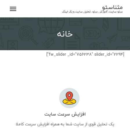
Ski
مثناسئو
t
سئو سایت، آموزش سئو، تحلیل سایت و بک لینک
conten
خانه
[fw_slider _id="756238" slider_id="2294"]
افزایش سرعت سایت
یک تحلیل قوی از سایت شما به همراه افزایش سرعت کاملا