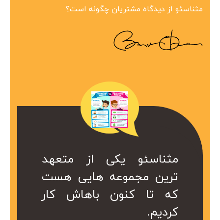
مثناسئو از دیدگاه مشتریان چگونه است؟
ین مجموعه در
 همراه ارزشمند
کی از متعهد
مثناسئو یکی از متعهد
مثناسئو یک همرا
بینظیر هست.
ت. کا سال ها
عه هایی هست
ترین مجموعه هایی هست
برای ما هست. 
در کمتر از یک
ریم از خدمات
ن باهاش کار
که تا کنون باهاش کار
هست که داریم 
 شد.
کردیم.
موعه استفاده
سئو این مجموع