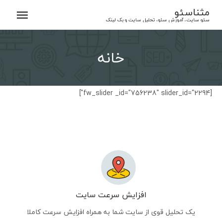
Ski
مثناسئو
t
سئو سایت، آموزش سئو، تحلیل سایت و بک لینک
conten
خانه
[fw_slider _id="756238" slider_id="2294"]
افزایش سرعت سایت
یک تحلیل قوی از سایت شما به همراه افزایش سرعت کاملا