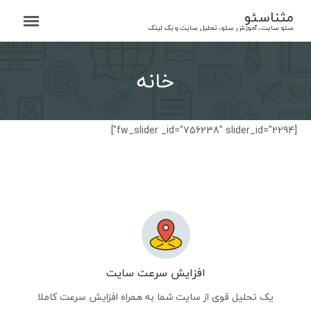
Ski
مثناسئو
t
سئو سایت، آموزش سئو، تحلیل سایت و بک لینک
conten
خانه
[fw_slider _id="756238" slider_id="2294"]
افزایش سرعت سایت
یک تحلیل قوی از سایت شما به همراه افزایش سرعت کاملا