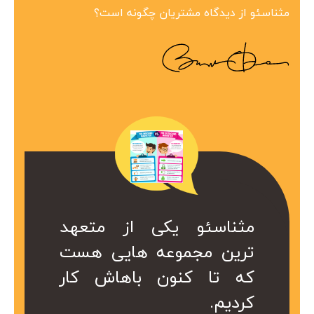
مثناسئو از دیدگاه مشتریان چگونه است؟
ین مجموعه در
 همراه ارزشمند
کی از متعهد
مثناسئو یکی از متعهد
مثناسئو یک همرا
بینظیر هست.
ت. کا سال ها
عه هایی هست
ترین مجموعه هایی هست
برای ما هست. 
در کمتر از یک
ریم از خدمات
ن باهاش کار
که تا کنون باهاش کار
هست که داریم 
 شد.
کردیم.
موعه استفاده
سئو این مجموع