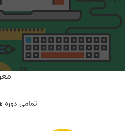
معر
تمامی دوره ه