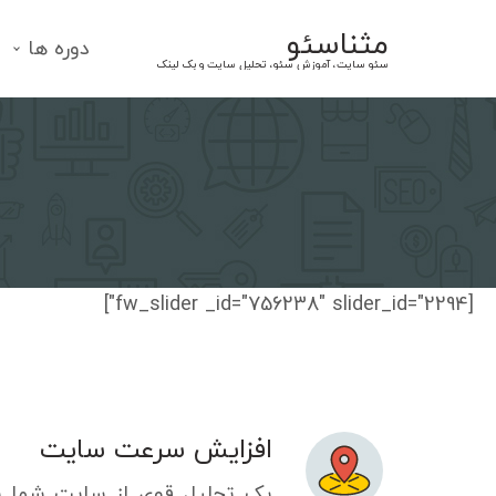
Ski
مثناسئو
t
دوره ها
سئو سایت، آموزش سئو، تحلیل سایت و بک لینک
conten
[fw_slider _id="756238" slider_id="2294"]
افزایش سرعت سایت
یک تحلیل قوی از سایت شما ب