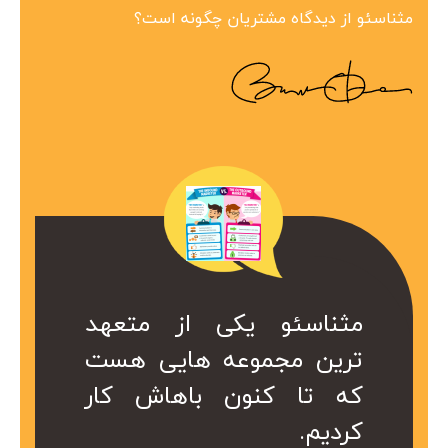
مثناسئو از دیدگاه مشتریان چگونه است؟
ین مجموعه در
 همراه ارزشمند
کی از متعهد
مثناسئو یکی از متعهد
مثناسئو یک همرا
بینظیر هست.
ت. کا سال ها
عه هایی هست
ترین مجموعه هایی هست
برای ما هست. 
در کمتر از یک
ریم از خدمات
ن باهاش کار
که تا کنون باهاش کار
هست که داریم 
 شد.
کردیم.
موعه استفاده
سئو این مجموع