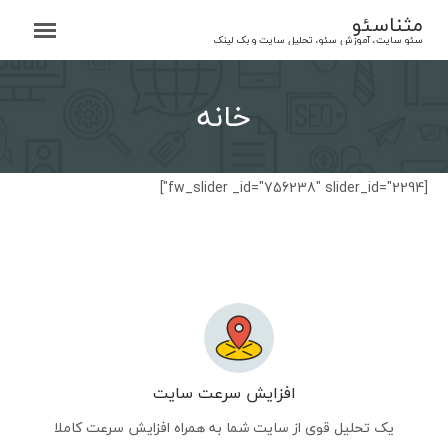
Ski
مثناسئو
t
سئو سایت، آموزش سئو، تحلیل سایت و بک لینک
conten
خانه
[fw_slider _id="756238" slider_id="2294"]
افزایش سرعت سایت
یک تحلیل قوی از سایت شما به همراه افزایش سرعت کاملا