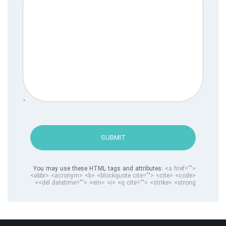
SUBMIT
You may use these HTML tags and attributes:
<a href="">
<abbr> <acronym> <b> <blockquote cite=""> <cite> <code>
<del datetime=""> <em> <i> <q cite=""> <strike> <strong>