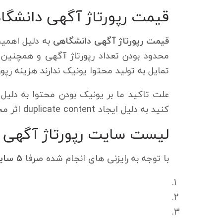
قیمت رپورتاژ آگهی دانشگا
قیمت رپورتاژ آگهی دانشگاهی
محدود بودن تعداد رپورتاژ آگهی و همچنین
تمایل به تولید محتوا یونیک ندارند هزینه رپورتاژ آگهی edu کپی و تکراری 350 هز
علت تاکید ما بر یونیک بودن محتوا به دلیل
کنید به دلیل ایجاد duplicate content اثر محتوا شما تا حد بسیار زیادی افت می کند.
لیست سایت رپورتاژ آگهی edu
با توجه به رایزنی های انجام شده صرفا
5 سایت درج رپورتاژ دانشگاهی