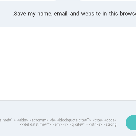
Save my name, email, and website in this browse
a href=""> <abbr> <acronym> <b> <blockquote cite=""> <cite> <code>
<del datetime=""> <em> <i> <q cite=""> <strike> <strong>