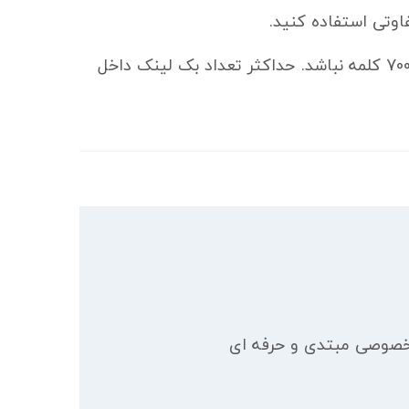
4- هر رپورتاژ حداکثر شامل دو عکس با کیفیت و حجم زیر 200 کیلوبایت باشد و اندازه متن آن کمتر از 700 کلمه نباشد. حداکثر تعداد بک لینک داخل
خصوصی مبتدی و حرفه ای