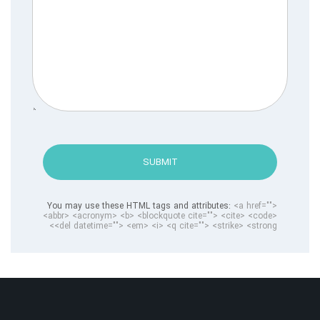
SUBMIT
You may use these HTML tags and attributes:
<a href="">
<abbr> <acronym> <b> <blockquote cite=""> <cite> <code>
<del datetime=""> <em> <i> <q cite=""> <strike> <strong>